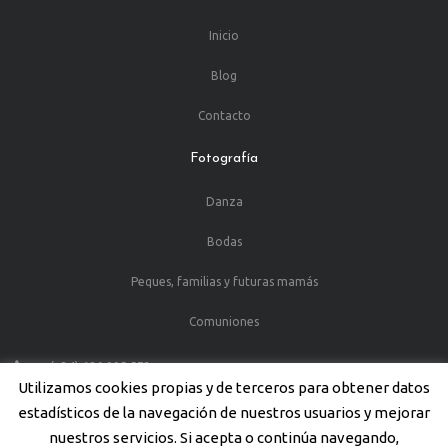
Inicio
Blog
Contacto
Fotografía
Danza
Bodas
Peques, familias y futuras mamás
Comuniones
(+34) 686 995 573
Utilizamos cookies propias y de terceros para obtener datos
C/Juan de la Cosa, 13 30203 Cartagena (Murcia)
estadísticos de la navegación de nuestros usuarios y mejorar
nuestros servicios. Si acepta o continúa navegando,