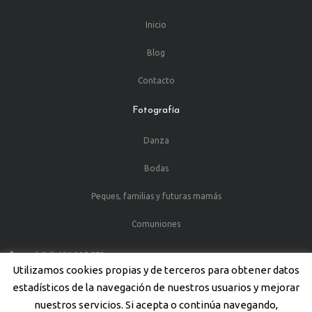
Inicio
Blog
Contacto
Fotografía
Danza
Bodas
Peques, familias y futuras mamás
Comuniones
(+34) 686 995 573
Utilizamos cookies propias y de terceros para obtener datos
C/Juan de la Cosa, 13 30203 Cartagena (Murcia)
estadísticos de la navegación de nuestros usuarios y mejorar
nuestros servicios. Si acepta o continúa navegando,