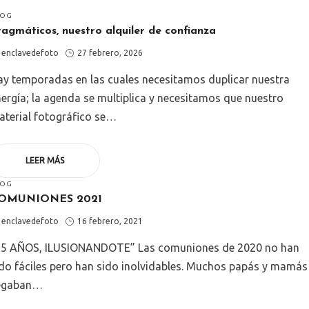
STED
LOG
ragmáticos, nuestro alquiler de confianza
by
Posted
enclavedefoto
27 febrero, 2026
on
ay temporadas en las cuales necesitamos duplicar nuestra
ergía; la agenda se multiplica y necesitamos que nuestro
aterial fotográfico se…
LEER MÁS
STED
LOG
OMUNIONES 2021
by
Posted
enclavedefoto
16 febrero, 2021
on
15 AÑOS, ILUSIONANDOTE” Las comuniones de 2020 no han
ido fáciles pero han sido inolvidables. Muchos papás y mamás
legaban…