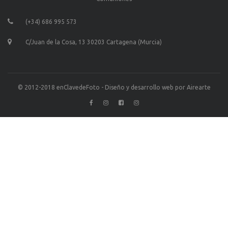
(+34) 686 995 573
C/Juan de la Cosa, 13 30203 Cartagena (Murcia)
© 2012-2018 enClavedeFoto - Diseño y desarrollo web por
Airearte