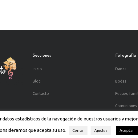
Secciones
Fotografía
Inicio
Danza
Blog
Bodas
Contacto
Peques, fami
Comuniones
 datos estadísticos de la navegación de nuestros usuarios y mejor
onsideramos que acepta su uso.
Cerrar
Ajustes
Aceptar
 Diseño y desarrollo web por
Airearte