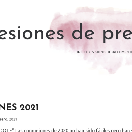
esiones de pr
INICIO
SESIONES DE PRECOMUNI
ES 2021
d
rero, 2021
TE” Las comuniones de 2020 no han sido fáciles pero han si