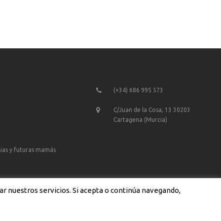
(+34) 686 995 573
C/Juan de la Cosa, 13 30203
Cartagena (Murcia)
lias y futuras mamás
ar nuestros servicios. Si acepta o continúa navegando,