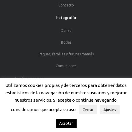
Contacto
Fotografía
Danza
Bodas
Peques, familias y futuras mamás
Comuniones
(+34) 686 995 573
Utilizamos cookies propias y de terceros para obtener datos
C/Juan de la Cosa, 13 30203 Cartagena (Murcia)
estadísticos de la navegación de nuestros usuarios y mejorar
nuestros servicios. Si acepta o continúa navegando,
consideramos que acepta su uso.
Cerrar
Ajustes
© 2012-2018 enClavedeFoto - Diseño y desarrollo web por
Airearte
Aceptar