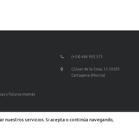
(+34) 686 995 573
C/Juan de la Cosa, 13 30203
Cartagena (Murcia)
lias y futuras mamás
ar nuestros servicios. Si acepta o continúa navegando,