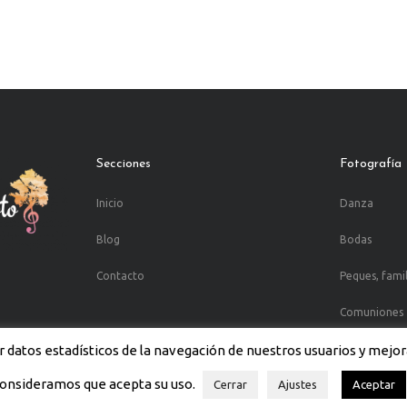
Secciones
Fotografía
Inicio
Danza
Blog
Bodas
Contacto
Peques, fami
Comuniones
 datos estadísticos de la navegación de nuestros usuarios y mejor
onsideramos que acepta su uso.
Cerrar
Ajustes
Aceptar
 Diseño y desarrollo web por
Airearte